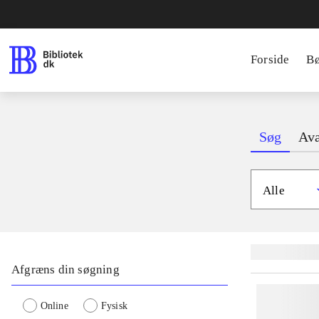
Forside
B
Søg
Ava
Alle
Lignende søgnin
Afgræns din søgning
Online
Fysisk