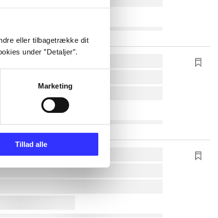
dre eller tilbagetrække dit
okies under ”Detaljer”.
Marketing
Tillad alle