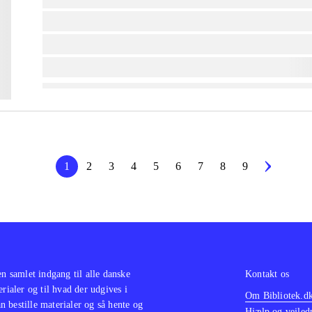
lorem ipsum dolor sit amet ...
lorem ipsum dolor sit amet ...
lorem ipsum dolor sit amet ...
1
2
3
4
5
6
7
8
9
en samlet indgang til alle danske
Kontakt os
erialer og til hvad der udgives i
Om Bibliotek.d
 bestille materialer og så hente og
Hjælp og vejled