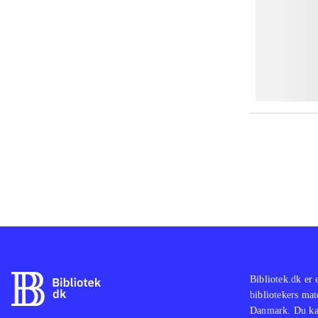
Bibliotek.dk er 
bibliotekers mat
Danmark. Du kan