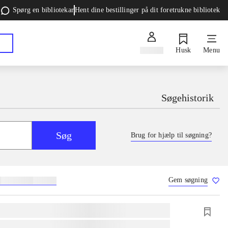
Spørg en bibliotekar
Hent dine bestillinger på dit foretrukne bibliotek
Log ind
Husk
Menu
Søgehistorik
Søg
Brug for hjælp til søgning?
Gem søgning
g
skolebøger
hesteavl