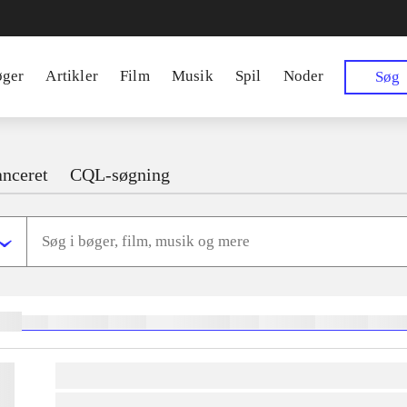
øger
Artikler
Film
Musik
Spil
Noder
Søg
nceret
CQL-søgning
ger:
heste
børnebøger
ridning
hestesygdomme
vokal
sygdomme
hestesport
trænin
lorem ipsum dolor sit amet ...
lorem ipsum dolor sit amet ...