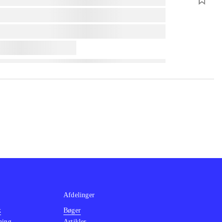
Afdelinger
k
Bøger
ning
Artikler