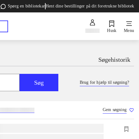
Spørg en bibliotekar
Hent dine bestillinger på dit foretrukne bibliotek
Log ind
Husk
Menu
Søgehistorik
Søg
Brug for hjælp til søgning?
Gem søgning
g
skolebøger
hesteavl