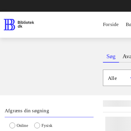
Forside
B
Søg
Ava
Alle
Lignende søgnin
Afgræns din søgning
Online
Fysisk