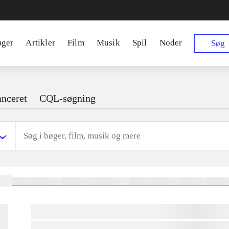
øger
Artikler
Film
Musik
Spil
Noder
Søg
nceret
CQL-søgning
ger:
heste
børnebøger
ridning
hestesygdomme
vokal
sygdomme
hestesport
trænin
lorem ipsum dolor sit amet ...
lorem ipsum dolor sit amet ...