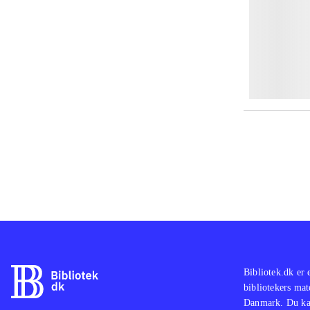
Bibliotek.dk er 
bibliotekers mat
Danmark. Du kan