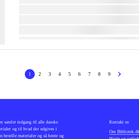
lorem ipsum dolor sit amet ...
lorem ipsum dolor sit amet ...
lorem ipsum dolor sit amet ...
1
2
3
4
5
6
7
8
9
en samlet indgang til alle danske
Kontakt os
erialer og til hvad der udgives i
Om Bibliotek.d
 bestille materialer og så hente og
Hjælp og vejled