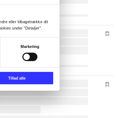
dre eller tilbagetrække dit
okies under ”Detaljer”.
Marketing
Tillad alle