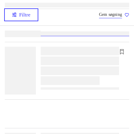
Filtre
Gem søgning
Lignende søgninger:
heste
børnebøger
ridning
hestesygdomme
vokal
sygdom
lorem ipsum dolor sit amet ...
lorem ipsum dolor sit amet ...
lorem ipsum dolor sit amet ...
lorem ipsum dolor sit amet ...