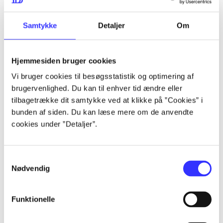
lorem ipsum dolor sit amet ...
lorem ipsum dolor sit amet ...
Samtykke
Detaljer
Om
Hjemmesiden bruger cookies
lorem ipsum dolor sit amet ...
Vi bruger cookies til besøgsstatistik og optimering af
lorem ipsum dolor sit amet ...
brugervenlighed. Du kan til enhver tid ændre eller
lorem ipsum dolor sit amet ...
tilbagetrække dit samtykke ved at klikke på ”Cookies” i
bunden af siden. Du kan læse mere om de anvendte
lorem ipsum dolor sit amet ...
cookies under ”Detaljer”.
Samtykkevalg
lorem ipsum dolor sit amet ...
Nødvendig
lorem ipsum dolor sit amet ...
lorem ipsum dolor sit amet ...
Funktionelle
lorem ipsum dolor sit amet ...