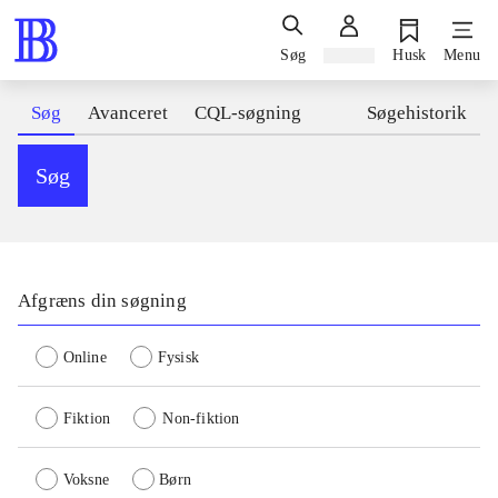
Søg
Log ind
Husk
Menu
Søg
Avanceret
CQL-søgning
Søgehistorik
Søg
Afgræns din søgning
Online
Fysisk
Fiktion
Non-fiktion
Voksne
Børn