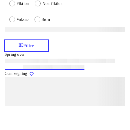
Fiktion
Non-fiktion
Voksne
Børn
Filtre
Spring over
Lignende søgninger:
heste
børnebøger
ridning
hestesygdomme
vokal
sygdomme
hestesport
træning
skolebøger
hesteavl
Gem søgning
lorem ipsum dolor sit amet ...
lorem ipsum dolor sit amet ...