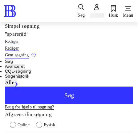
Søg
Log ind
Husk
Menu
Simpel søgning
"spareråd"
Rediger
Rediger
Gem søgning
Søg
Avanceret
CQL-søgning
Søgehistorik
Alle
Søg
Brug for hjælp til søgning?
Afgræns din søgning
Online
Fysisk