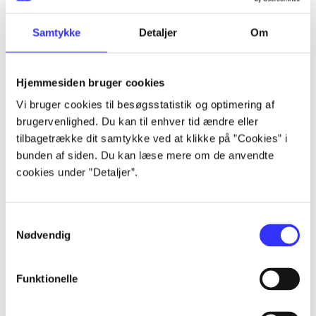
lorem ipsum dolor sit amet ...
lorem ipsum dolor sit amet ...
Samtykke
Detaljer
Om
Hjemmesiden bruger cookies
Vi bruger cookies til besøgsstatistik og optimering af
brugervenlighed. Du kan til enhver tid ændre eller
tilbagetrække dit samtykke ved at klikke på ”Cookies” i
lorem ipsum dolor sit amet ...
bunden af siden. Du kan læse mere om de anvendte
lorem ipsum dolor sit amet ...
cookies under ”Detaljer”.
lorem ipsum dolor sit amet ...
lorem ipsum dolor sit amet ...
Samtykkevalg
Nødvendig
Funktionelle