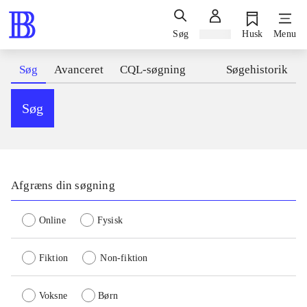
Søg
Log ind
Husk
Menu
Søg
Avanceret
CQL-søgning
Søgehistorik
Søg
Afgræns din søgning
Online
Fysisk
Fiktion
Non-fiktion
Voksne
Børn