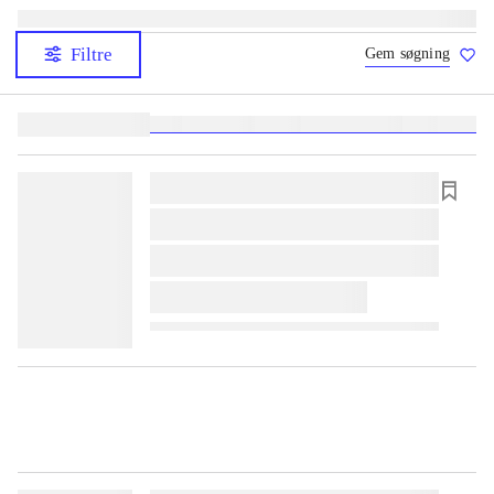
Filtre
Gem søgning
Lignende søgninger:
heste
børnebøger
ridning
hestesygdomme
vokal
sygdom
lorem ipsum dolor sit amet ...
lorem ipsum dolor sit amet ...
lorem ipsum dolor sit amet ...
lorem ipsum dolor sit amet ...