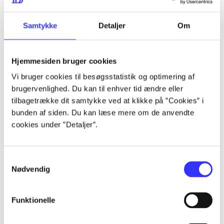
lorem ipsum dolor sit amet ...
lorem ipsum dolor sit amet ...
Samtykke
Detaljer
Om
Hjemmesiden bruger cookies
lorem ipsum dolor sit amet ...
Vi bruger cookies til besøgsstatistik og optimering af
lorem ipsum dolor sit amet ...
brugervenlighed. Du kan til enhver tid ændre eller
lorem ipsum dolor sit amet ...
tilbagetrække dit samtykke ved at klikke på ”Cookies” i
bunden af siden. Du kan læse mere om de anvendte
lorem ipsum dolor sit amet ...
cookies under ”Detaljer”.
Samtykkevalg
lorem ipsum dolor sit amet ...
Nødvendig
lorem ipsum dolor sit amet ...
lorem ipsum dolor sit amet ...
Funktionelle
lorem ipsum dolor sit amet ...