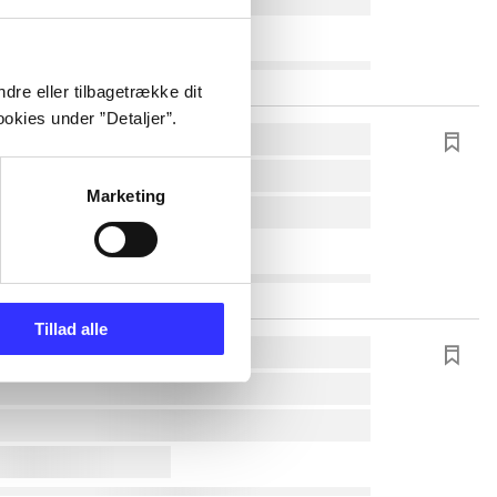
dre eller tilbagetrække dit
okies under ”Detaljer”.
Marketing
Tillad alle