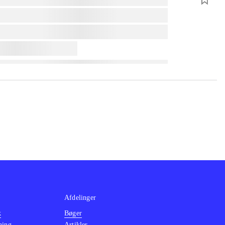
Afdelinger
k
Bøger
ning
Artikler