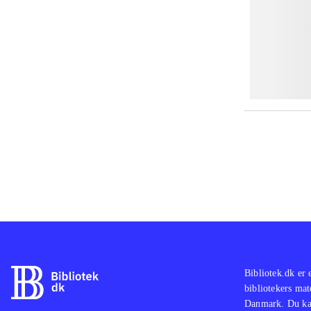
Bibliotek.dk er 
bibliotekers mat
Danmark. Du kan