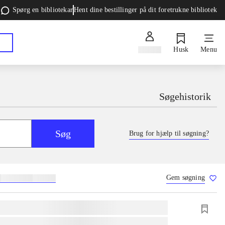
Spørg en bibliotekar
Hent dine bestillinger på dit foretrukne bibliotek
Log ind
Husk
Menu
Søgehistorik
Søg
Brug for hjælp til søgning?
Gem søgning
g
skolebøger
hesteavl