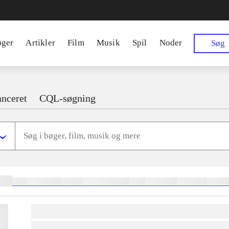
øger
Artikler
Film
Musik
Spil
Noder
Søg
nceret
CQL-søgning
ger:
heste
børnebøger
ridning
hestesygdomme
vokal
sygdomme
hestesport
trænin
lorem ipsum dolor sit amet ...
lorem ipsum dolor sit amet ...