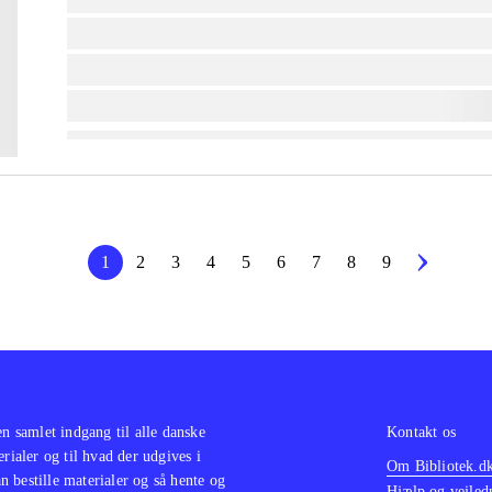
lorem ipsum dolor sit amet ...
lorem ipsum dolor sit amet ...
lorem ipsum dolor sit amet ...
1
2
3
4
5
6
7
8
9
en samlet indgang til alle danske
Kontakt os
erialer og til hvad der udgives i
Om Bibliotek.d
 bestille materialer og så hente og
Hjælp og vejled