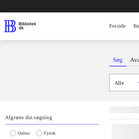
Forside
B
Søg
Ava
Alle
Lignende søgnin
Afgræns din søgning
Online
Fysisk