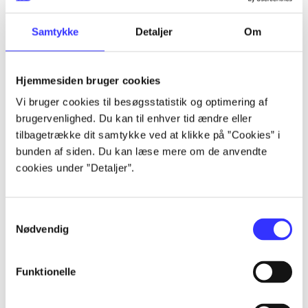
lorem ipsum dolor sit amet ...
lorem ipsum dolor sit amet ...
Samtykke
Detaljer
Om
Hjemmesiden bruger cookies
Vi bruger cookies til besøgsstatistik og optimering af
brugervenlighed. Du kan til enhver tid ændre eller
tilbagetrække dit samtykke ved at klikke på ”Cookies” i
lorem ipsum dolor sit amet ...
bunden af siden. Du kan læse mere om de anvendte
lorem ipsum dolor sit amet ...
cookies under ”Detaljer”.
lorem ipsum dolor sit amet ...
lorem ipsum dolor sit amet ...
Samtykkevalg
Nødvendig
Funktionelle