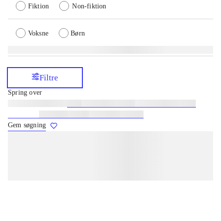
Fiktion
Non-fiktion
Voksne
Børn
Filtre
Spring over
Lignende søgninger:
heste
børnebøger
ridning
hestesygdomme
vokal
sygdomme
hestesport
træning
skolebøger
hesteavl
Gem søgning
lorem ipsum dolor sit amet ...
lorem ipsum dolor sit amet ...