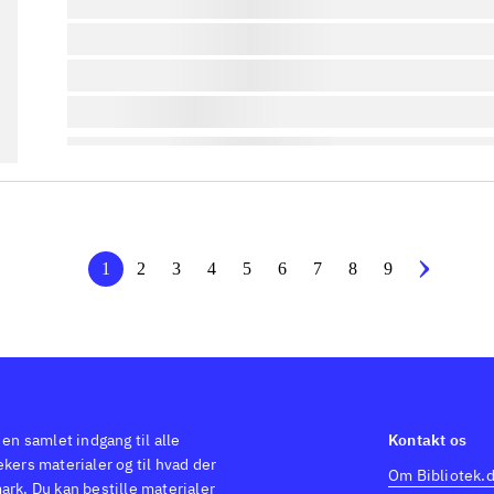
lorem ipsum dolor sit amet ...
lorem ipsum dolor sit amet ...
lorem ipsum dolor sit amet ...
lorem ipsum dolor sit amet ...
1
2
3
4
5
6
7
8
9
 en samlet indgang til alle
Kontakt os
kers materialer og til hvad der
Om Bibliotek.
ark. Du kan bestille materialer