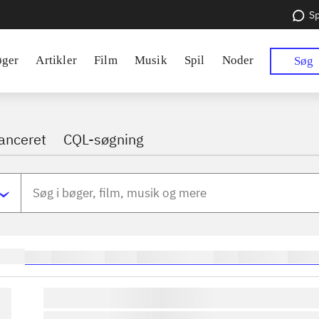
Sp
øger
Artikler
Film
Musik
Spil
Noder
Søg
anceret
CQL-søgning
inger:
heste
børnebøger
ridning
hestesygdomme
vokal
sygdomme
hestes
lorem ipsum dolor sit amet ...