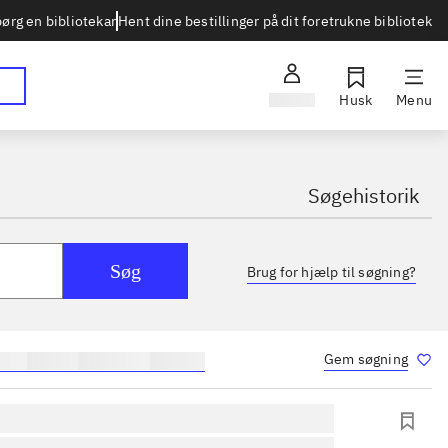
Hent dine bestillinger på dit foretrukne bibliotek
ørg en bibliotekar
Log ind
Husk
Menu
Søgehistorik
Søg
Brug for hjælp til søgning?
Gem søgning
port
træning
skolebøger
hesteavl