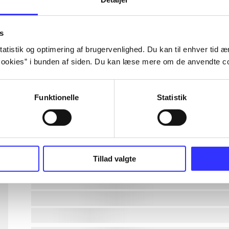
lorem ipsum dolor sit amet ...
lorem ipsum dolor sit amet ...
s
atistik og optimering af brugervenlighed. Du kan til enhver tid æn
ookies” i bunden af siden. Du kan læse mere om de anvendte co
lorem ipsum dolor sit amet ...
lorem ipsum dolor sit amet ...
Funktionelle
Statistik
lorem ipsum dolor sit amet ...
lorem ipsum dolor sit amet ...
Tillad valgte
lorem ipsum dolor sit amet ...
lorem ipsum dolor sit amet ...
lorem ipsum dolor sit amet ...
lorem ipsum dolor sit amet ...