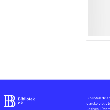
Bibliotek.dk er
danske bibliote
udgives i Danm