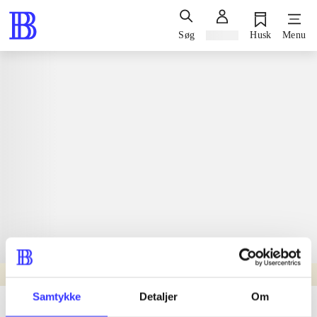
Søg
Log ind
Husk
Menu
Samtykke
Detaljer
Om
Læsetid: min.
lorem ipsum dolor sit amet ...