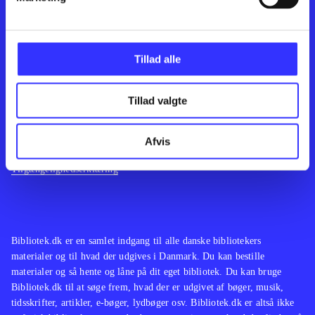
Kontakt os
Afdelinger
Tillad alle
Om Bibliotek.dk
Bøger
Hjælp og vejledning
Artikler
Tillad valgte
Kontakt os
Film
Privatlivspolitik
Musik
Feedback
Leverandører
Spil
Afvis
English
Noder
Tilgængelighedserklæring
Bibliotek.dk er en samlet indgang til alle danske bibliotekers
materialer og til hvad der udgives i Danmark. Du kan bestille
materialer og så hente og låne på dit eget bibliotek. Du kan bruge
Bibliotek.dk til at søge frem, hvad der er udgivet af bøger, musik,
tidsskrifter, artikler, e-bøger, lydbøger osv. Bibliotek.dk er altså ikke