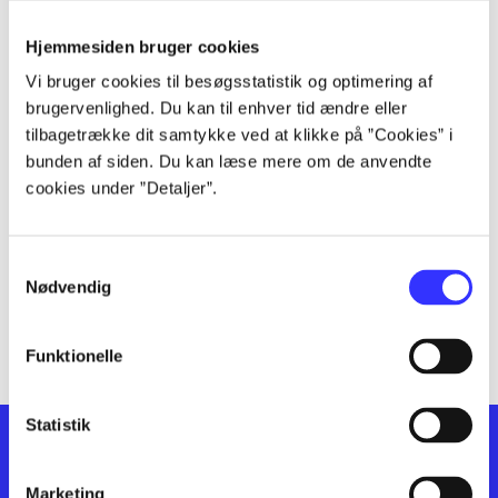
Nyhed
Hjemmesiden bruger cookies
lorem ipsum dolor sit amet ...
Vi bruger cookies til besøgsstatistik og optimering af
lorem ipsum dolor sit amet ...
brugervenlighed. Du kan til enhver tid ændre eller
lorem ipsum dolor sit amet ...
tilbagetrække dit samtykke ved at klikke på ”Cookies” i
lorem ipsum dolor sit amet ...
bunden af siden. Du kan læse mere om de anvendte
lorem ipsum dolor sit amet ...
cookies under ”Detaljer”.
lorem ipsum dolor sit amet ...
lorem ipsum dolor sit amet ...
lorem ipsum dolor sit amet ...
Samtykkevalg
Nødvendig
lorem ipsum dolor sit amet ...
lorem ipsum dolor sit amet ...
Funktionelle
Statistik
Marketing