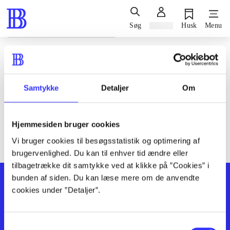
Søg
Log ind
Husk
Menu
Siden blev ikke fundet
Den ønskede side findes ikke. Prøv at søge, eller find hjælp via
Samtykke
Detaljer
Om
genvejene nederst på siden.
Hjemmesiden bruger cookies
Vi bruger cookies til besøgsstatistik og optimering af
brugervenlighed. Du kan til enhver tid ændre eller
tilbagetrække dit samtykke ved at klikke på ”Cookies” i
bunden af siden. Du kan læse mere om de anvendte
cookies under ”Detaljer”.
Samtykkevalg