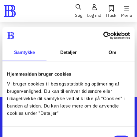
Søg
Log ind
Husk
Menu
Siden blev ikke fundet
Den ønskede side findes ikke. Prøv at søge, eller find hjælp via
Samtykke
Detaljer
Om
genvejene nederst på siden.
Hjemmesiden bruger cookies
Vi bruger cookies til besøgsstatistik og optimering af
brugervenlighed. Du kan til enhver tid ændre eller
tilbagetrække dit samtykke ved at klikke på ”Cookies” i
bunden af siden. Du kan læse mere om de anvendte
cookies under ”Detaljer”.
Samtykkevalg