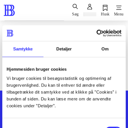
Søg
Log ind
Husk
Menu
Siden blev ikke fundet
Den ønskede side findes ikke. Prøv at søge, eller find hjælp via
Samtykke
Detaljer
Om
genvejene nederst på siden.
Hjemmesiden bruger cookies
Vi bruger cookies til besøgsstatistik og optimering af
brugervenlighed. Du kan til enhver tid ændre eller
tilbagetrække dit samtykke ved at klikke på ”Cookies” i
bunden af siden. Du kan læse mere om de anvendte
cookies under ”Detaljer”.
Samtykkevalg