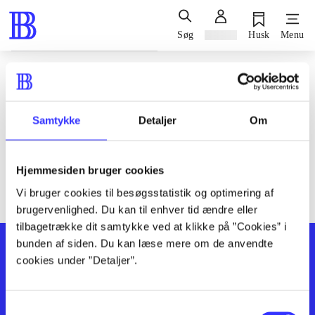
Søg
Log ind
Husk
Menu
Siden blev ikke fundet
Den ønskede side findes ikke. Prøv at søge, eller find hjælp via
Samtykke
Detaljer
Om
genvejene nederst på siden.
Hjemmesiden bruger cookies
Vi bruger cookies til besøgsstatistik og optimering af
brugervenlighed. Du kan til enhver tid ændre eller
tilbagetrække dit samtykke ved at klikke på ”Cookies” i
bunden af siden. Du kan læse mere om de anvendte
cookies under ”Detaljer”.
Samtykkevalg