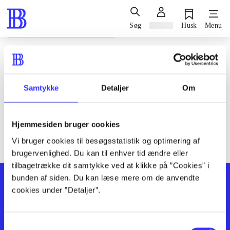
Søg
Log ind
Husk
Menu
Siden blev ikke fundet
Den ønskede side findes ikke. Prøv at søge, eller find hjælp via
Samtykke
Detaljer
Om
genvejene nederst på siden.
Hjemmesiden bruger cookies
Vi bruger cookies til besøgsstatistik og optimering af
brugervenlighed. Du kan til enhver tid ændre eller
tilbagetrække dit samtykke ved at klikke på ”Cookies” i
bunden af siden. Du kan læse mere om de anvendte
cookies under ”Detaljer”.
Samtykkevalg