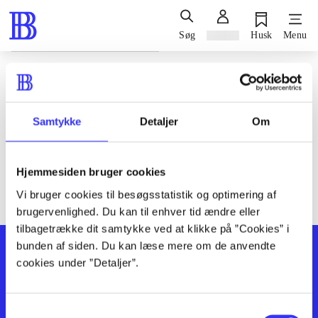
Søg
Log ind
Husk
Menu
Siden blev ikke fundet
Den ønskede side findes ikke. Prøv at søge, eller find hjælp via
Samtykke
Detaljer
Om
genvejene nederst på siden.
Hjemmesiden bruger cookies
Vi bruger cookies til besøgsstatistik og optimering af
brugervenlighed. Du kan til enhver tid ændre eller
tilbagetrække dit samtykke ved at klikke på ”Cookies” i
bunden af siden. Du kan læse mere om de anvendte
cookies under ”Detaljer”.
Samtykkevalg