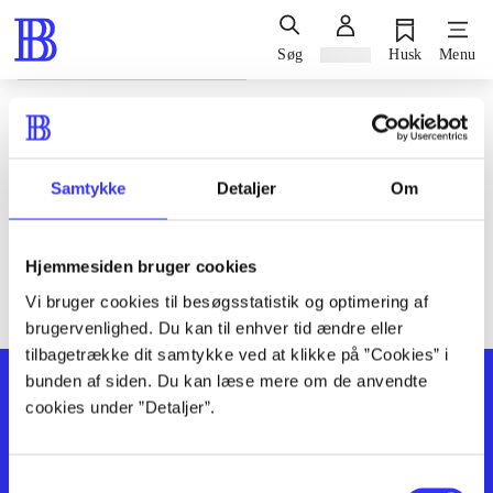
Søg
Log ind
Husk
Menu
Siden blev ikke fundet
Den ønskede side findes ikke. Prøv at søge, eller find hjælp via
Samtykke
Detaljer
Om
genvejene nederst på siden.
Hjemmesiden bruger cookies
Vi bruger cookies til besøgsstatistik og optimering af
brugervenlighed. Du kan til enhver tid ændre eller
tilbagetrække dit samtykke ved at klikke på ”Cookies” i
bunden af siden. Du kan læse mere om de anvendte
cookies under ”Detaljer”.
Samtykkevalg