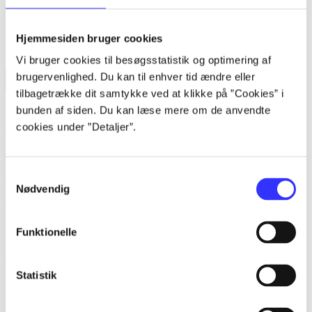
Hjemmesiden bruger cookies
Vi bruger cookies til besøgsstatistik og optimering af
brugervenlighed. Du kan til enhver tid ændre eller
tilbagetrække dit samtykke ved at klikke på ”Cookies” i
Forside
Bøger
Artikler
Film
Musik
Spil
Noder
Søg
bunden af siden. Du kan læse mere om de anvendte
Søg
cookies under ”Detaljer”.
Log ind
Husk
Samtykkevalg
Nødvendig
Menu
Funktionelle
Siden blev ikke fundet
Statistik
Den ønskede side findes ikke. Prøv at søge, eller find hjælp via
genvejene nederst på siden.