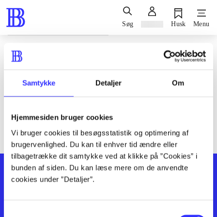
Søg
Log ind
Husk
Menu
Siden blev ikke fundet
Den ønskede side findes ikke. Prøv at søge, eller find hjælp via
Samtykke
Detaljer
Om
genvejene nederst på siden.
Hjemmesiden bruger cookies
Vi bruger cookies til besøgsstatistik og optimering af
brugervenlighed. Du kan til enhver tid ændre eller
tilbagetrække dit samtykke ved at klikke på ”Cookies” i
bunden af siden. Du kan læse mere om de anvendte
cookies under ”Detaljer”.
Samtykkevalg