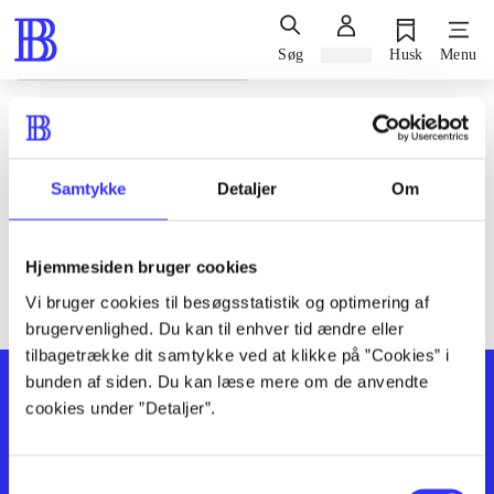
Søg
Log ind
Husk
Menu
Siden blev ikke fundet
Den ønskede side findes ikke. Prøv at søge, eller find hjælp via
Samtykke
Detaljer
Om
genvejene nederst på siden.
Hjemmesiden bruger cookies
Vi bruger cookies til besøgsstatistik og optimering af
brugervenlighed. Du kan til enhver tid ændre eller
tilbagetrække dit samtykke ved at klikke på ”Cookies” i
bunden af siden. Du kan læse mere om de anvendte
cookies under ”Detaljer”.
Samtykkevalg