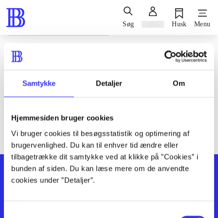
Søg
Log ind
Husk
Menu
Siden blev ikke fundet
Den ønskede side findes ikke. Prøv at søge, eller find hjælp via
Samtykke
Detaljer
Om
genvejene nederst på siden.
Hjemmesiden bruger cookies
Vi bruger cookies til besøgsstatistik og optimering af
brugervenlighed. Du kan til enhver tid ændre eller
tilbagetrække dit samtykke ved at klikke på ”Cookies” i
bunden af siden. Du kan læse mere om de anvendte
cookies under ”Detaljer”.
Samtykkevalg