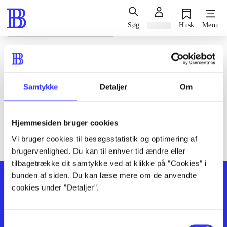
Søg
Log ind
Husk
Menu
Siden blev ikke fundet
Den ønskede side findes ikke. Prøv at søge, eller find hjælp via
Samtykke
Detaljer
Om
genvejene nederst på siden.
Hjemmesiden bruger cookies
Vi bruger cookies til besøgsstatistik og optimering af
brugervenlighed. Du kan til enhver tid ændre eller
tilbagetrække dit samtykke ved at klikke på ”Cookies” i
bunden af siden. Du kan læse mere om de anvendte
cookies under ”Detaljer”.
Samtykkevalg