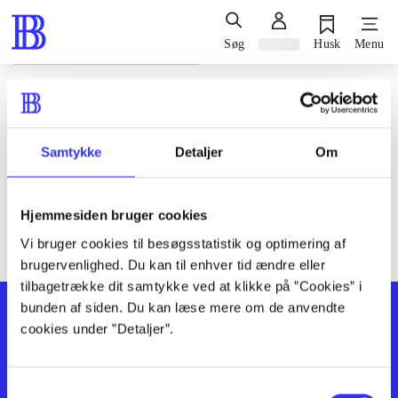
Søg
Log ind
Husk
Menu
Siden blev ikke fundet
Den ønskede side findes ikke. Prøv at søge, eller find hjælp via
Samtykke
Detaljer
Om
genvejene nederst på siden.
Hjemmesiden bruger cookies
Vi bruger cookies til besøgsstatistik og optimering af
brugervenlighed. Du kan til enhver tid ændre eller
tilbagetrække dit samtykke ved at klikke på ”Cookies” i
bunden af siden. Du kan læse mere om de anvendte
cookies under ”Detaljer”.
Samtykkevalg