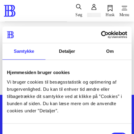
Søg
Log ind
Husk
Menu
Siden blev ikke fundet
Den ønskede side findes ikke. Prøv at søge, eller find hjælp via
Samtykke
Detaljer
Om
genvejene nederst på siden.
Hjemmesiden bruger cookies
Vi bruger cookies til besøgsstatistik og optimering af
brugervenlighed. Du kan til enhver tid ændre eller
tilbagetrække dit samtykke ved at klikke på ”Cookies” i
bunden af siden. Du kan læse mere om de anvendte
cookies under ”Detaljer”.
Samtykkevalg