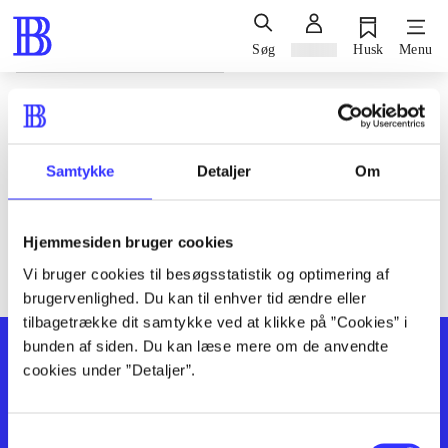
Søg
Log ind
Husk
Menu
Siden blev ikke fundet
Den ønskede side findes ikke. Prøv at søge, eller find hjælp via
Samtykke
Detaljer
Om
genvejene nederst på siden.
Hjemmesiden bruger cookies
Vi bruger cookies til besøgsstatistik og optimering af
brugervenlighed. Du kan til enhver tid ændre eller
tilbagetrække dit samtykke ved at klikke på ”Cookies” i
bunden af siden. Du kan læse mere om de anvendte
cookies under ”Detaljer”.
Samtykkevalg