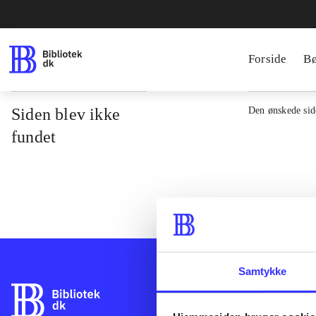
Forside
B
Siden blev ikke
Den ønskede side
fundet
Samtykke
Bibliotek.dk er 
bibliotekers mat