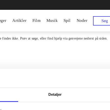
øger
Artikler
Film
Musik
Spil
Noder
Søg
 findes ikke. Prøv at søge, eller find hjælp via genvejene nederst på siden.
Detaljer
en samlet indgang til alle danske
Kontakt os
erialer og til hvad der udgives i
Om Bibliotek.d