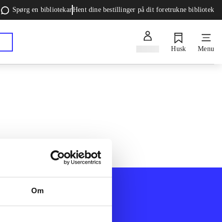
Spørg en bibliotekar
Hent dine bestillinger på dit foretrukne bibliotek
Log ind
Husk
Menu
Om
Afdelinger
k
Bøger