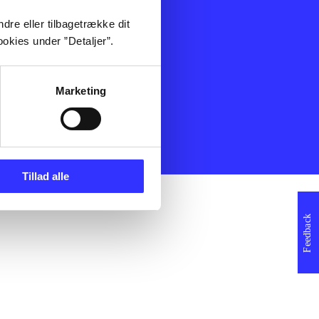
ning
Artikler
dre eller tilbagetrække dit
Film
okies under ”Detaljer”.
Musik
Spil
Noder
Marketing
erklæring
Tillad alle
Feedback