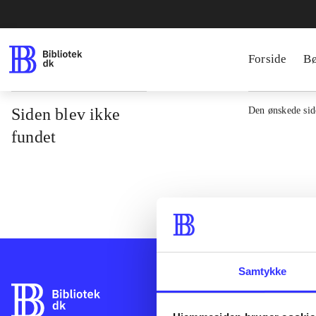
Forside
B
Siden blev ikke
Den ønskede side
fundet
Samtykke
Bibliotek.dk er 
bibliotekers mat