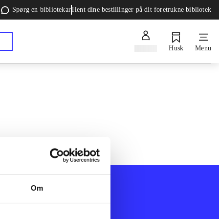
Spørg en bibliotekar
Hent dine bestillinger på dit foretrukne bibliotek
Log ind
Husk
Menu
Om
Afdelinger
k
Bøger