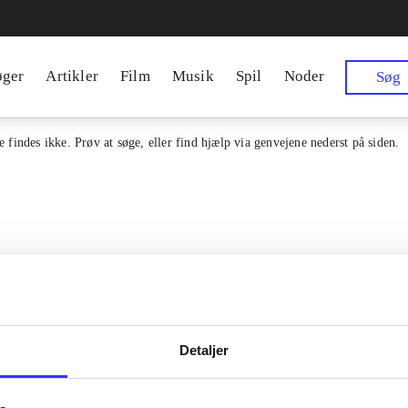
øger
Artikler
Film
Musik
Spil
Noder
Søg
 findes ikke. Prøv at søge, eller find hjælp via genvejene nederst på siden.
Detaljer
en samlet indgang til alle danske
Kontakt os
erialer og til hvad der udgives i
Om Bibliotek.d