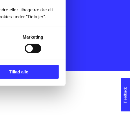
ning
Artikler
dre eller tilbagetrække dit
Film
okies under ”Detaljer”.
Musik
Spil
Noder
Marketing
erklæring
Tillad alle
Feedback