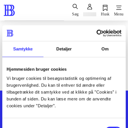
Søg
Log ind
Husk
Menu
Siden blev ikke fundet
Den ønskede side findes ikke. Prøv at søge, eller find hjælp via
Samtykke
Detaljer
Om
genvejene nederst på siden.
Hjemmesiden bruger cookies
Vi bruger cookies til besøgsstatistik og optimering af
brugervenlighed. Du kan til enhver tid ændre eller
tilbagetrække dit samtykke ved at klikke på ”Cookies” i
bunden af siden. Du kan læse mere om de anvendte
cookies under ”Detaljer”.
Samtykkevalg