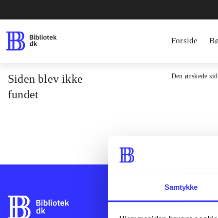
Forside
B
Siden blev ikke
Den ønskede side
fundet
Samtykke
Bibliotek.dk er 
bibliotekers mat