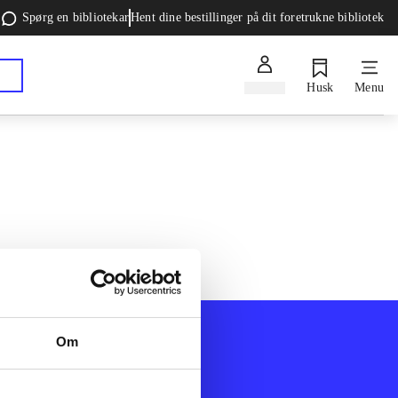
Spørg en bibliotekar
Hent dine bestillinger på dit foretrukne bibliotek
Log ind
Husk
Menu
Om
Afdelinger
k
Bøger