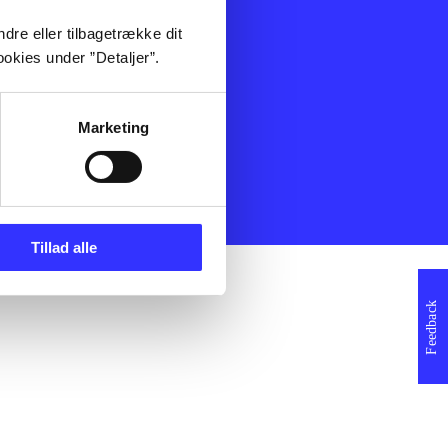
ning
Artikler
dre eller tilbagetrække dit
Film
okies under ”Detaljer”.
Musik
Spil
Noder
Marketing
erklæring
Tillad alle
Feedback