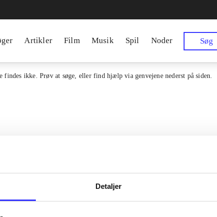
øger
Artikler
Film
Musik
Spil
Noder
Søg
 findes ikke. Prøv at søge, eller find hjælp via genvejene nederst på siden.
Detaljer
en samlet indgang til alle danske
Kontakt os
erialer og til hvad der udgives i
Om Bibliotek.d