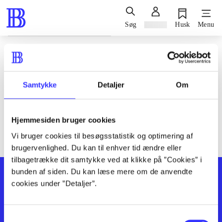
Søg
Log ind
Husk
Menu
Siden blev ikke fundet
Den ønskede side findes ikke. Prøv at søge, eller find hjælp via
Samtykke
Detaljer
Om
genvejene nederst på siden.
Hjemmesiden bruger cookies
Vi bruger cookies til besøgsstatistik og optimering af
brugervenlighed. Du kan til enhver tid ændre eller
tilbagetrække dit samtykke ved at klikke på ”Cookies” i
bunden af siden. Du kan læse mere om de anvendte
cookies under ”Detaljer”.
Samtykkevalg