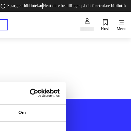
Spørg en bibliotekar
Hent dine bestillinger på dit foretrukne bibliotek
Log ind
Husk
Menu
Om
Afdelinger
k
Bøger