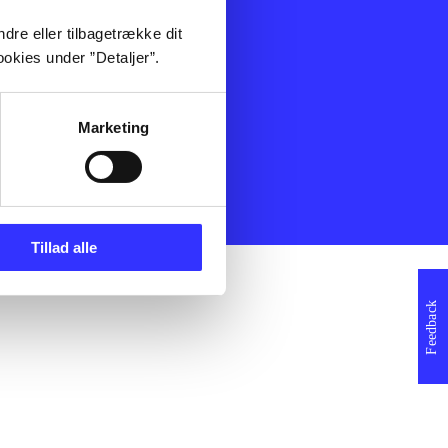
ning
Artikler
dre eller tilbagetrække dit
Film
okies under ”Detaljer”.
Musik
Spil
Noder
Marketing
erklæring
Tillad alle
Feedback