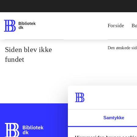
Forside
B
Siden blev ikke
Den ønskede side
fundet
Samtykke
Bibliotek.dk er 
bibliotekers mat