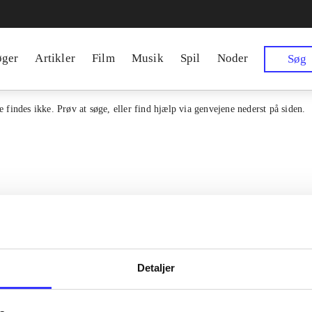
øger
Artikler
Film
Musik
Spil
Noder
Søg
 findes ikke. Prøv at søge, eller find hjælp via genvejene nederst på siden.
Detaljer
en samlet indgang til alle danske
Kontakt os
erialer og til hvad der udgives i
Om Bibliotek.d