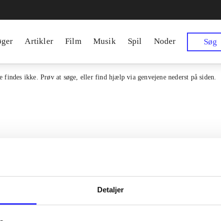
øger
Artikler
Film
Musik
Spil
Noder
Søg
 findes ikke. Prøv at søge, eller find hjælp via genvejene nederst på siden.
Detaljer
en samlet indgang til alle danske
Kontakt os
erialer og til hvad der udgives i
Om Bibliotek.d