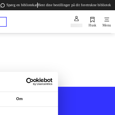
Spørg en bibliotekar
Hent dine bestillinger på dit foretrukne bibliotek
Log ind
Husk
Menu
Om
Afdelinger
k
Bøger