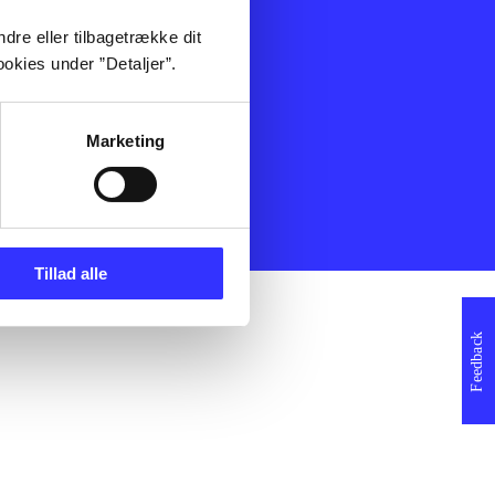
ning
Artikler
dre eller tilbagetrække dit
Film
okies under ”Detaljer”.
Musik
Spil
Noder
Marketing
erklæring
Tillad alle
Feedback