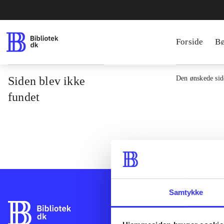
Forside
B
Siden blev ikke
Den ønskede side
fundet
Samtykke
Bibliotek.dk er 
bibliotekers mat