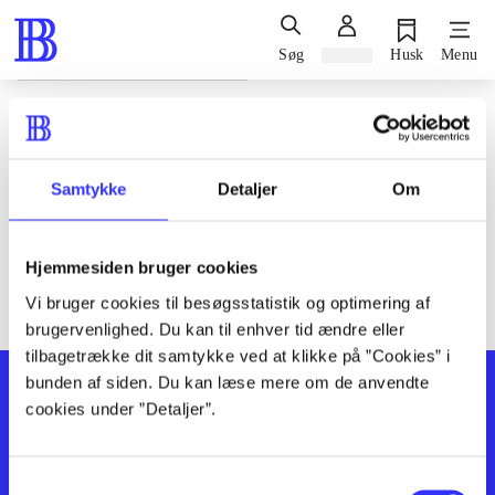
Søg
Log ind
Husk
Menu
Siden blev ikke fundet
Den ønskede side findes ikke. Prøv at søge, eller find hjælp via
Samtykke
Detaljer
Om
genvejene nederst på siden.
Hjemmesiden bruger cookies
Vi bruger cookies til besøgsstatistik og optimering af
brugervenlighed. Du kan til enhver tid ændre eller
tilbagetrække dit samtykke ved at klikke på ”Cookies” i
bunden af siden. Du kan læse mere om de anvendte
cookies under ”Detaljer”.
Samtykkevalg