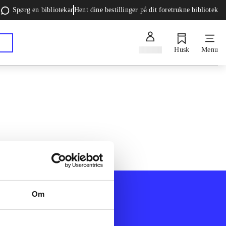
Spørg en bibliotekar
Hent dine bestillinger på dit foretrukne bibliotek
Log ind
Husk
Menu
Om
Afdelinger
k
Bøger