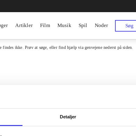
øger
Artikler
Film
Musik
Spil
Noder
Søg
 findes ikke. Prøv at søge, eller find hjælp via genvejene nederst på siden.
Detaljer
en samlet indgang til alle danske
Kontakt os
erialer og til hvad der udgives i
Om Bibliotek.d