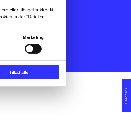
ning
Artikler
dre eller tilbagetrække dit
Film
okies under ”Detaljer”.
Musik
Spil
Noder
Marketing
erklæring
Tillad alle
Feedback