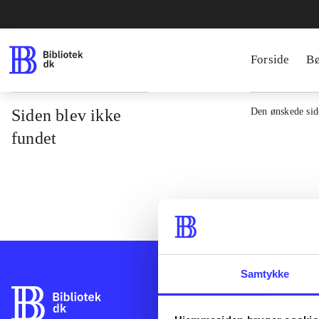
Forside
B
Siden blev ikke
Den ønskede side
fundet
Samtykke
Bibliotek.dk er 
bibliotekers mat