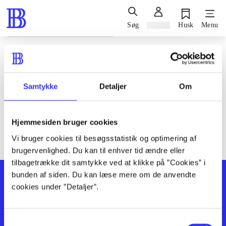
Søg
Log ind
Husk
Menu
Siden blev ikke fundet
Den ønskede side findes ikke. Prøv at søge, eller find hjælp via
Samtykke
Detaljer
Om
genvejene nederst på siden.
Hjemmesiden bruger cookies
Vi bruger cookies til besøgsstatistik og optimering af
brugervenlighed. Du kan til enhver tid ændre eller
tilbagetrække dit samtykke ved at klikke på ”Cookies” i
bunden af siden. Du kan læse mere om de anvendte
cookies under ”Detaljer”.
Samtykkevalg