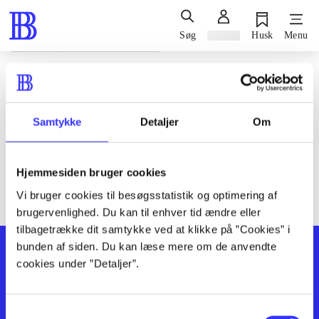
Søg
Log ind
Husk
Menu
Siden blev ikke fundet
Den ønskede side findes ikke. Prøv at søge, eller find hjælp via
Samtykke
Detaljer
Om
genvejene nederst på siden.
Hjemmesiden bruger cookies
Vi bruger cookies til besøgsstatistik og optimering af
brugervenlighed. Du kan til enhver tid ændre eller
tilbagetrække dit samtykke ved at klikke på ”Cookies” i
bunden af siden. Du kan læse mere om de anvendte
cookies under ”Detaljer”.
Samtykkevalg