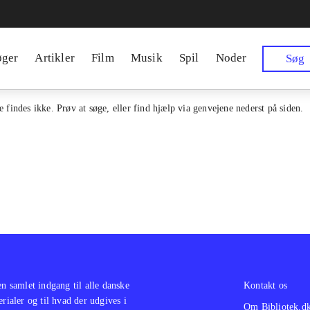
øger
Artikler
Film
Musik
Spil
Noder
Søg
 findes ikke. Prøv at søge, eller find hjælp via genvejene nederst på siden.
en samlet indgang til alle danske
Kontakt os
erialer og til hvad der udgives i
Om Bibliotek.d