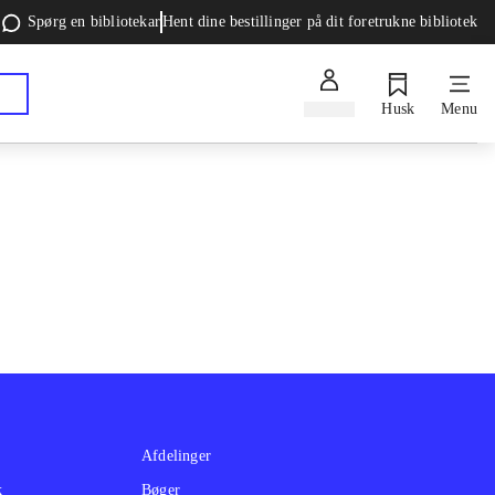
Spørg en bibliotekar
Hent dine bestillinger på dit foretrukne bibliotek
Log ind
Husk
Menu
Afdelinger
k
Bøger