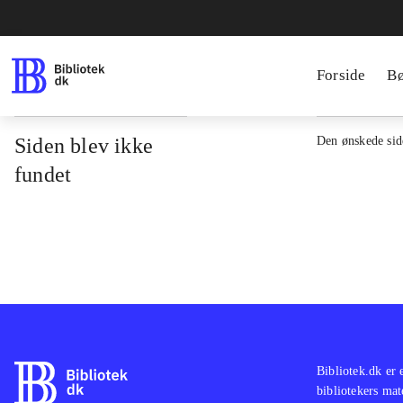
Forside
B
Siden blev ikke
Den ønskede side
fundet
Bibliotek.dk er 
bibliotekers mat