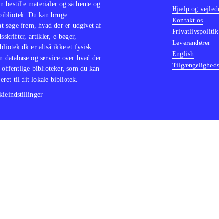
 bestille materialer og så hente og
Hjælp og vejled
 bibliotek. Du kan bruge
Kontakt os
 at søge frem, hvad der er udgivet af
Privatlivspolitik
sskrifter, artikler, e-bøger,
Leverandører
bliotek.dk er altså ikke et fysisk
English
n database og service over hvad der
Tilgængeligheds
 offentlige biblioteker, som du kan
eret til dit lokale bibliotek.
ieindstillinger