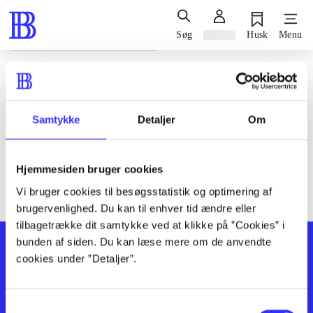
Søg
Log ind
Husk
Menu
Siden blev ikke fundet
Den ønskede side findes ikke. Prøv at søge, eller find hjælp via
Samtykke
Detaljer
Om
genvejene nederst på siden.
Hjemmesiden bruger cookies
Vi bruger cookies til besøgsstatistik og optimering af
brugervenlighed. Du kan til enhver tid ændre eller
tilbagetrække dit samtykke ved at klikke på ”Cookies” i
bunden af siden. Du kan læse mere om de anvendte
cookies under ”Detaljer”.
Samtykkevalg