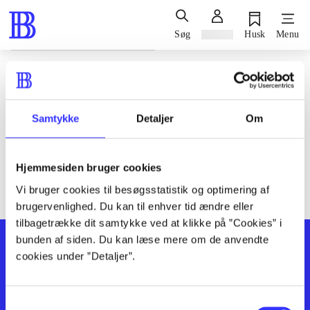
Søg
Log ind
Husk
Menu
Siden blev ikke fundet
Den ønskede side findes ikke. Prøv at søge, eller find hjælp via
Samtykke
Detaljer
Om
genvejene nederst på siden.
Hjemmesiden bruger cookies
Vi bruger cookies til besøgsstatistik og optimering af
brugervenlighed. Du kan til enhver tid ændre eller
tilbagetrække dit samtykke ved at klikke på ”Cookies” i
bunden af siden. Du kan læse mere om de anvendte
cookies under ”Detaljer”.
Samtykkevalg