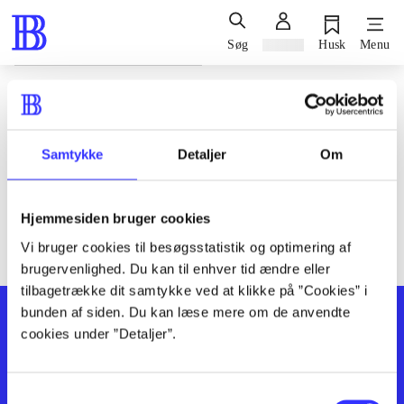
Søg
Log ind
Husk
Menu
Siden blev ikke fundet
Den ønskede side findes ikke. Prøv at søge, eller find hjælp via
Samtykke
Detaljer
Om
genvejene nederst på siden.
Hjemmesiden bruger cookies
Vi bruger cookies til besøgsstatistik og optimering af
brugervenlighed. Du kan til enhver tid ændre eller
tilbagetrække dit samtykke ved at klikke på ”Cookies” i
bunden af siden. Du kan læse mere om de anvendte
cookies under ”Detaljer”.
Samtykkevalg