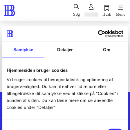
Søg
Log ind
Husk
Menu
Siden blev ikke fundet
Den ønskede side findes ikke. Prøv at søge, eller find hjælp via
Samtykke
Detaljer
Om
genvejene nederst på siden.
Hjemmesiden bruger cookies
Vi bruger cookies til besøgsstatistik og optimering af
brugervenlighed. Du kan til enhver tid ændre eller
tilbagetrække dit samtykke ved at klikke på ”Cookies” i
bunden af siden. Du kan læse mere om de anvendte
cookies under ”Detaljer”.
Samtykkevalg