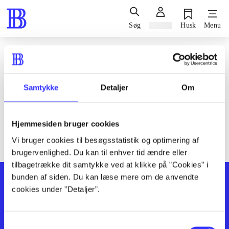
Søg
Log ind
Husk
Menu
Siden blev ikke fundet
Den ønskede side findes ikke. Prøv at søge, eller find hjælp via
Samtykke
Detaljer
Om
genvejene nederst på siden.
Hjemmesiden bruger cookies
Vi bruger cookies til besøgsstatistik og optimering af
brugervenlighed. Du kan til enhver tid ændre eller
tilbagetrække dit samtykke ved at klikke på ”Cookies” i
bunden af siden. Du kan læse mere om de anvendte
cookies under ”Detaljer”.
Samtykkevalg