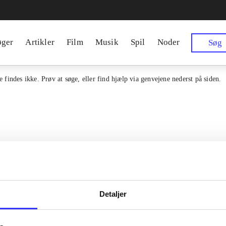
øger
Artikler
Film
Musik
Spil
Noder
Søg
 findes ikke. Prøv at søge, eller find hjælp via genvejene nederst på siden.
Detaljer
en samlet indgang til alle danske
Kontakt os
erialer og til hvad der udgives i
Om Bibliotek.d