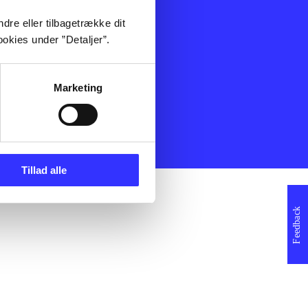
ning
Artikler
dre eller tilbagetrække dit
Film
okies under ”Detaljer”.
Musik
Spil
Noder
Marketing
erklæring
Tillad alle
Feedback