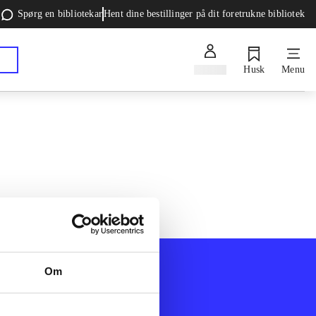
Spørg en bibliotekar
Hent dine bestillinger på dit foretrukne bibliotek
Log ind
Husk
Menu
Om
Afdelinger
k
Bøger