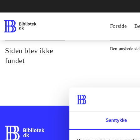
Forside
B
Siden blev ikke
Den ønskede side
fundet
Samtykke
Bibliotek.dk er 
bibliotekers mat