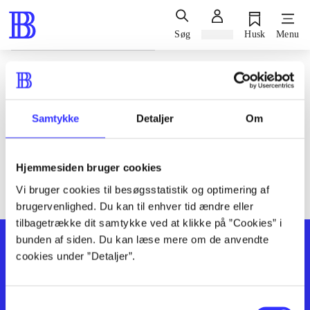
Søg
Log ind
Husk
Menu
Siden blev ikke fundet
Den ønskede side findes ikke. Prøv at søge, eller find hjælp via
Samtykke
Detaljer
Om
genvejene nederst på siden.
Hjemmesiden bruger cookies
Vi bruger cookies til besøgsstatistik og optimering af
brugervenlighed. Du kan til enhver tid ændre eller
tilbagetrække dit samtykke ved at klikke på ”Cookies” i
bunden af siden. Du kan læse mere om de anvendte
cookies under ”Detaljer”.
Samtykkevalg