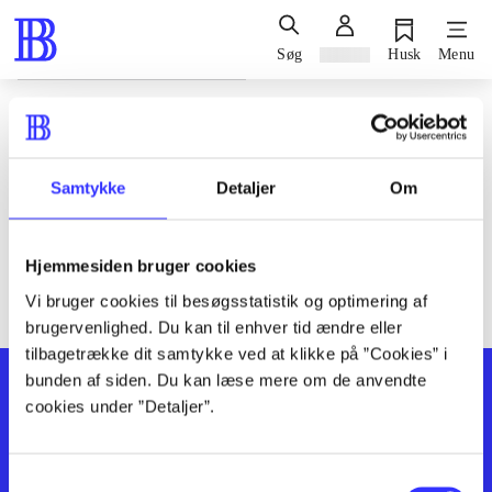
Søg
Log ind
Husk
Menu
Siden blev ikke fundet
Den ønskede side findes ikke. Prøv at søge, eller find hjælp via
Samtykke
Detaljer
Om
genvejene nederst på siden.
Hjemmesiden bruger cookies
Vi bruger cookies til besøgsstatistik og optimering af
brugervenlighed. Du kan til enhver tid ændre eller
tilbagetrække dit samtykke ved at klikke på ”Cookies” i
bunden af siden. Du kan læse mere om de anvendte
cookies under ”Detaljer”.
Samtykkevalg