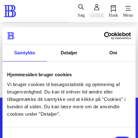
Søg
Log ind
Husk
Menu
Siden blev ikke fundet
Den ønskede side findes ikke. Prøv at søge, eller find hjælp via
Samtykke
Detaljer
Om
genvejene nederst på siden.
Hjemmesiden bruger cookies
Vi bruger cookies til besøgsstatistik og optimering af
brugervenlighed. Du kan til enhver tid ændre eller
tilbagetrække dit samtykke ved at klikke på ”Cookies” i
bunden af siden. Du kan læse mere om de anvendte
cookies under ”Detaljer”.
Samtykkevalg