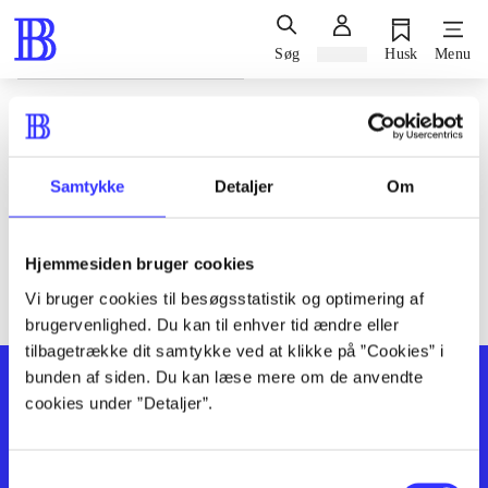
Søg
Log ind
Husk
Menu
Siden blev ikke fundet
Den ønskede side findes ikke. Prøv at søge, eller find hjælp via
Samtykke
Detaljer
Om
genvejene nederst på siden.
Hjemmesiden bruger cookies
Vi bruger cookies til besøgsstatistik og optimering af
brugervenlighed. Du kan til enhver tid ændre eller
tilbagetrække dit samtykke ved at klikke på ”Cookies” i
bunden af siden. Du kan læse mere om de anvendte
cookies under ”Detaljer”.
Samtykkevalg