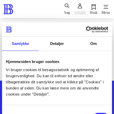
Søg
Log ind
Husk
Menu
Siden blev ikke fundet
Den ønskede side findes ikke. Prøv at søge, eller find hjælp via
Samtykke
Detaljer
Om
genvejene nederst på siden.
Hjemmesiden bruger cookies
Vi bruger cookies til besøgsstatistik og optimering af
brugervenlighed. Du kan til enhver tid ændre eller
tilbagetrække dit samtykke ved at klikke på ”Cookies” i
bunden af siden. Du kan læse mere om de anvendte
cookies under ”Detaljer”.
Samtykkevalg