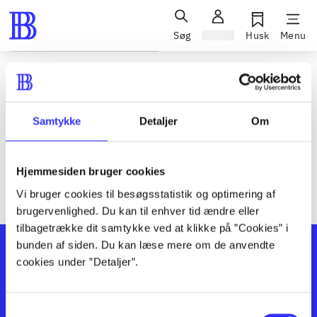
Søg
Log ind
Husk
Menu
Siden blev ikke fundet
Den ønskede side findes ikke. Prøv at søge, eller find hjælp via
Samtykke
Detaljer
Om
genvejene nederst på siden.
Hjemmesiden bruger cookies
Vi bruger cookies til besøgsstatistik og optimering af
brugervenlighed. Du kan til enhver tid ændre eller
tilbagetrække dit samtykke ved at klikke på ”Cookies” i
bunden af siden. Du kan læse mere om de anvendte
cookies under ”Detaljer”.
Samtykkevalg