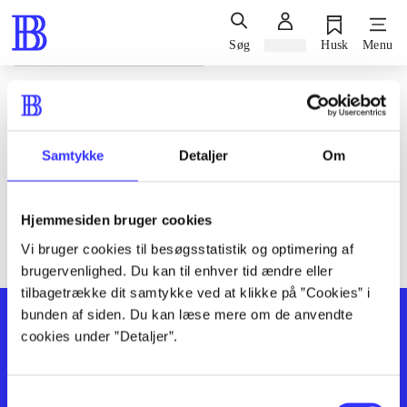
Søg
Log ind
Husk
Menu
Siden blev ikke fundet
Den ønskede side findes ikke. Prøv at søge, eller find hjælp via
Samtykke
Detaljer
Om
genvejene nederst på siden.
Hjemmesiden bruger cookies
Vi bruger cookies til besøgsstatistik og optimering af
brugervenlighed. Du kan til enhver tid ændre eller
tilbagetrække dit samtykke ved at klikke på ”Cookies” i
bunden af siden. Du kan læse mere om de anvendte
cookies under ”Detaljer”.
Samtykkevalg