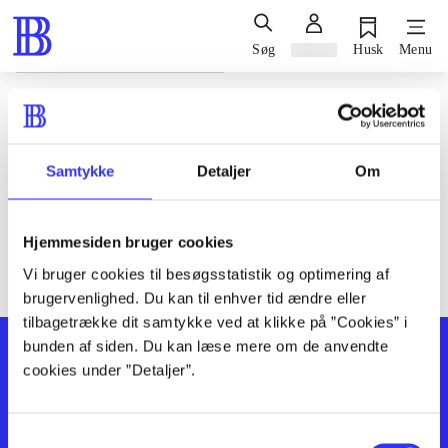
Søg
Log ind
Husk
Menu
Siden blev ikke fundet
Den ønskede side findes ikke. Prøv at søge, eller find hjælp via
Samtykke
Detaljer
Om
genvejene nederst på siden.
Hjemmesiden bruger cookies
Vi bruger cookies til besøgsstatistik og optimering af
brugervenlighed. Du kan til enhver tid ændre eller
tilbagetrække dit samtykke ved at klikke på ”Cookies” i
bunden af siden. Du kan læse mere om de anvendte
cookies under ”Detaljer”.
Samtykkevalg